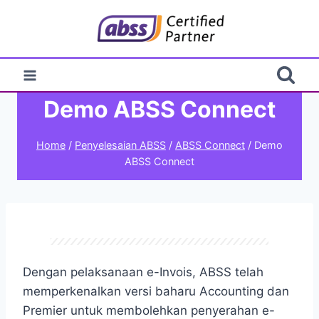
Skip
to
content
Demo ABSS Connect
Home
/
Penyelesaian ABSS
/
ABSS Connect
/
Demo
ABSS Connect
Dengan pelaksanaan e-Invois, ABSS telah
memperkenalkan versi baharu Accounting dan
Premier untuk membolehkan penyerahan e-