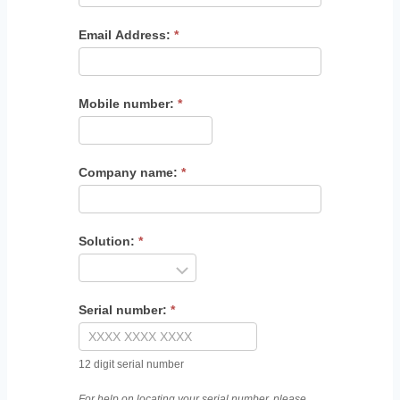
Email Address:
*
Mobile number:
*
Company name:
*
Solution:
*
Serial number:
*
12 digit serial number
For help on locating your serial number, please